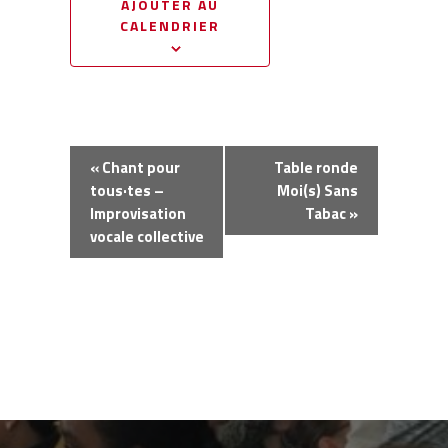
AJOUTER AU
CALENDRIER
Navigation
«
Chant pour
Table ronde
Évènement
tous·tes –
Moi(s) Sans
Improvisation
Tabac
»
vocale collective