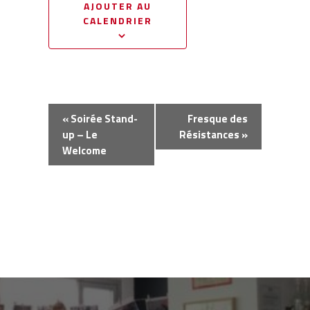
AJOUTER AU
CALENDRIER
Navigation
«
Soirée Stand-
Fresque des
Évènement
up – Le
Résistances
»
Welcome