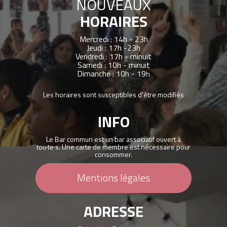
NOUVEAUX
HORAIRES
Mercredi : 14h - 23h
Jeudi : 17h -23h
Vendredi : 17h - minuit
Samedi : 10h - minuit
Dimanche : 10h - 19
h
Les horaires sont susceptibles d'être modifiés
INFO
Le Bar commun est un bar associatif ouvert à
tou·te·s. Une carte de membre est nécessaire pour
consommer.
Mentions légales
ADRESSE