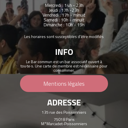
Mercredi : 14h - 23h
Jeudi : 17h -23h
Vendredi : 17h - minuit
Samedi : 10h - minuit
Dimanche : 10h - 19
h
Les horaires sont susceptibles d'être modifiés
INFO
Le Bar commun est un bar associatif ouvert à
tou·te·s. Une carte de membre est nécessaire pour
consommer.
Mentions légales
ADRESSE
135 rue des Poissonniers
75018 Paris
M°Marcadet-Poissonniers