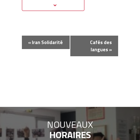
Navigation
«
Iran Solidarité
Cafés des
Évènement
langues
»
NOUVEAUX
HORAIRES