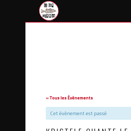
Skip
to
content
« Tous les Évènements
Cet évènement est passé