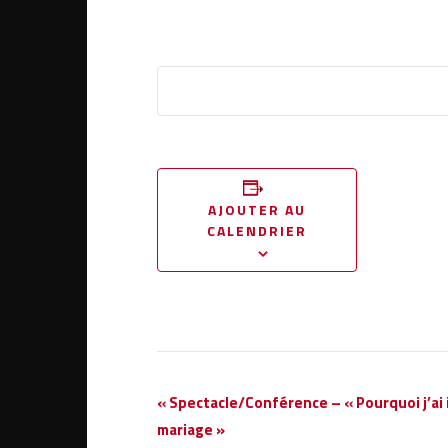
AJOUTER AU
CALENDRIER
Navigation
«
Spectacle/Conférence – « Pourquoi j’ai
Évènement
mariage »