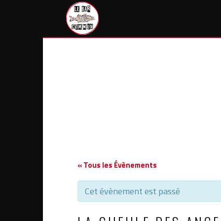
Skip
to
content
« Tous les Évènements
Cet évènement est passé