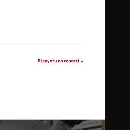
Ptanyetu en concert
»