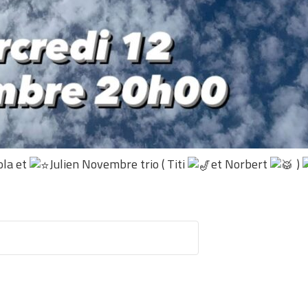
ola et
Julien Novembre trio ( Titi
et Norbert
)