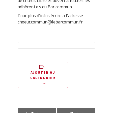
de chœur. Libre et ouvert à tou.te.s les
adhérent.e.s du Bar commun.
Pour plus d’infos écrire à l’adresse
choeur.commun@lebarcommun.fr
AJOUTER AU
CALENDRIER
Navigation