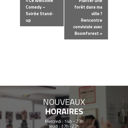
«
Le Welcome
Planter une
Évènement
Comedy –
forêt dans ma
Soirée Stand-
ville ?
up
Rencontre
conviviale avec
Boomforest
»
NOUVEAUX
HORAIRES
Mercredi : 14h - 23h
Jeudi : 17h -23h