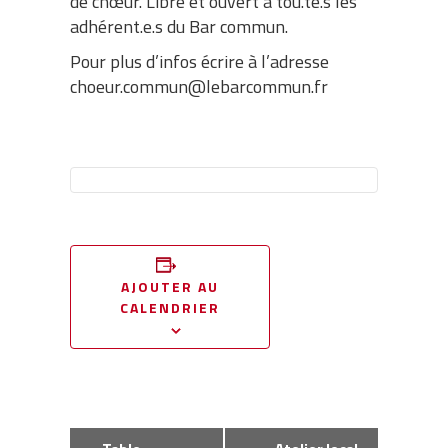
de chœur. Libre et ouvert à tou.te.s les
adhérent.e.s du Bar commun.
Pour plus d’infos écrire à l’adresse
choeur.commun@lebarcommun.fr
AJOUTER AU
CALENDRIER
Navigation