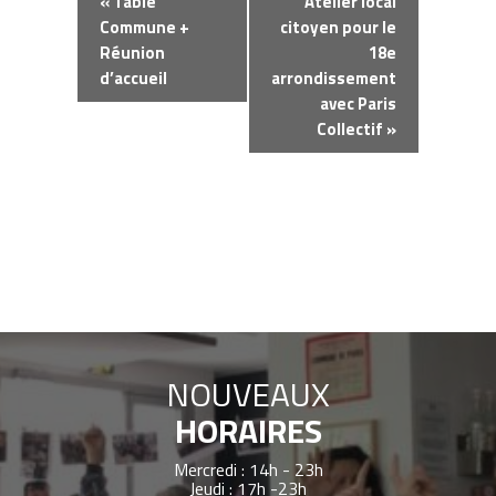
«
Table
Atelier local
Évènement
Commune +
citoyen pour le
Réunion
18e
d’accueil
arrondissement
avec Paris
Collectif
»
NOUVEAUX
HORAIRES
Mercredi : 14h - 23h
Jeudi : 17h -23h