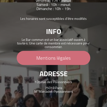
Vendredi : 17h - minuit
Samedi : 10h - minuit
Dimanche : 10h - 19
h
Les horaires sont susceptibles d'être modifiés
INFO
Le Bar commun est un bar associatif ouvert à
tou·te·s. Une carte de membre est nécessaire pour
consommer.
Mentions légales
ADRESSE
135 rue des Poissonniers
75018 Paris
M°Marcadet-Poissonniers