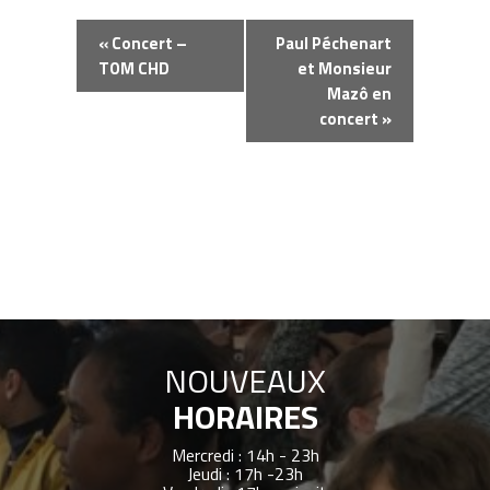
Navigation
«
Concert –
Paul Péchenart
Évènement
TOM CHD
et Monsieur
Mazô en
concert
»
NOUVEAUX
HORAIRES
Mercredi : 14h - 23h
Jeudi : 17h -23h