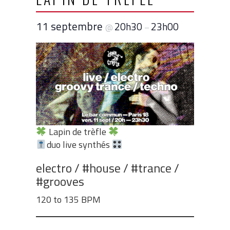
11 septembre
20h30
23h00
@
–
Lapin de trèfle
duo live synthés
electro / #house / #trance /
#grooves
120 to 135 BPM