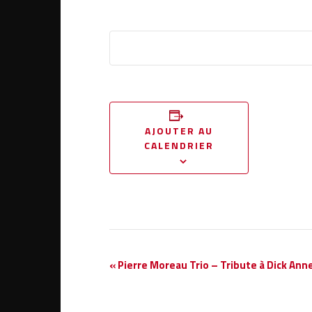
AJOUTER AU
CALENDRIER
Navigation
«
Pierre Moreau Trio – Tribute à Dick Ann
Évènement