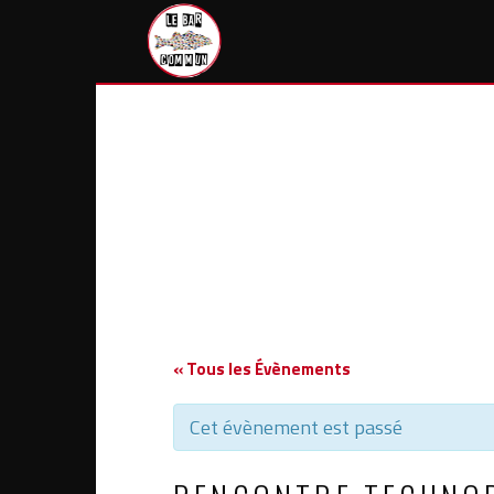
Skip
to
content
« Tous les Évènements
Cet évènement est passé