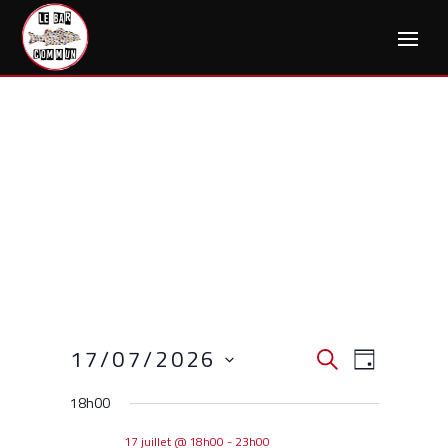
Skip
to
content
Recherche
Navigat
17/07/2026
RECHERCHE
JOUR
de
et
Sélectionnez
vues
18h00
une
navigation
Évènem
date.
17 juillet @ 18h00
-
23h00